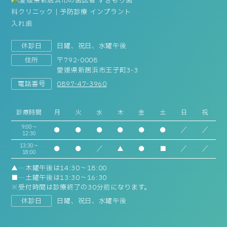
休診日
日曜、祝日、水曜午後
住所
〒792-0008
愛媛県新居浜市王子町3-3
電話番号
0897-47-3960
診療時間
月
火
水
木
金
土
日
祝
9:00～
●
●
●
●
●
●
／
／
12:30
13:30～
●
●
／
▲
●
■
／
／
18:00
▲…木曜午後は14:30～18:00
■…土曜午後は13:30～16:30
※受付時間は診療終了の30分前になります。
休診日
日曜、祝日、水曜午後